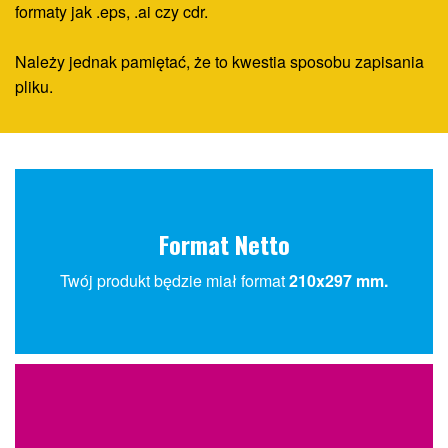
formaty jak .eps, .ai czy cdr.
Należy jednak pamiętać, że to kwestia sposobu zapisania
pliku.
Format Netto
Twój produkt będzie miał format
210x297 mm.