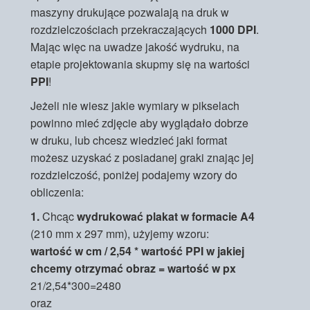
maszyny drukujące pozwalają na druk w
rozdzielczościach przekraczających
1000 DPI
.
Mając więc na uwadze jakość wydruku, na
etapie projektowania skupmy się na wartości
PPI
!
Jeżeli nie wiesz jakie wymiary w pikselach
powinno mieć zdjęcie aby wyglądało dobrze
w druku, lub chcesz wiedzieć jaki format
możesz uzyskać z posiadanej graki znając jej
rozdzielczość, poniżej podajemy wzory do
obliczenia:
1.
Chcąc
wydrukować plakat w formacie A4
(210 mm x 297 mm), użyjemy wzoru:
wartość w cm / 2,54 * wartość PPI w jakiej
chcemy otrzymać obraz = wartość w px
21/2,54*300=2480
oraz