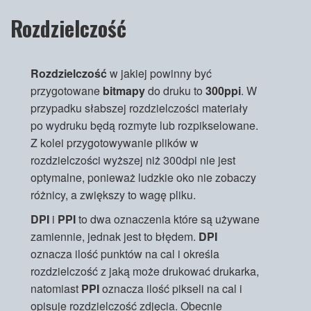
Rozdzielczość
Rozdzielczość
w jakiej powinny być
przygotowane
bitmapy
do druku to
300ppi
. W
przypadku słabszej rozdzielczości materiały
po wydruku będą rozmyte lub rozpikselowane.
Z kolei przygotowywanie plików w
rozdzielczości wyższej niż 300dpi nie jest
optymalne, ponieważ ludzkie oko nie zobaczy
różnicy, a zwiększy to wagę pliku.
DPI
i
PPI
to dwa oznaczenia które są używane
zamiennie, jednak jest to błędem.
DPI
oznacza ilość punktów na cal i określa
rozdzielczość z jaką może drukować drukarka,
natomiast
PPI
oznacza ilość pikseli na cal i
opisuje rozdzielczość zdjęcia. Obecnie