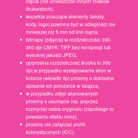
cięcia (nie umieszczać innych znaków
drukarskich),
wszelkie znaczące elementy (teksty,
kody, logo) powinny być w odległości nie
mniejszej niż 5 mm od linii cięcia,
bitmapy (zdjęcia) w rozdzielczości 300-
350 dpi CMYK: TIFF bez kompresji lub
wysokiej jakości JPEG,
optymalna rozdzielczość środka to 300
dpi,w przypadku występowania stron w
kolorze (wkładki itp) prosimy o dokładne
opisanie ich położenia w książce,
w przypadku zdjęć skanowanych
prosimy o usunięcie (np. poprzez
rozmycie) rastra oryginału (zapobiegn to
powstaniu efektu mory),
prosimy nie załączać profili
kolorystycznych (ICC),