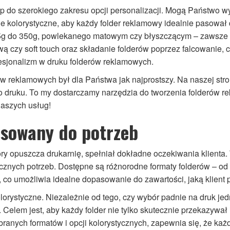
p do szerokiego zakresu opcji personalizacji. Mogą Państwo 
je kolorystyczne, aby każdy folder reklamowy idealnie pasował d
5g do 350g, powlekanego matowym czy błyszczącym – zawsze s
tową czy soft touch oraz składanie folderów poprzez falcowanie
fesjonalizm w druku folderów reklamowych.
w reklamowych był dla Państwa jak najprostszy. Na naszej stro
do druku. To my dostarczamy narzędzia do tworzenia folderów
aszych usług!
osowany do potrzeb
ry opuszcza drukarnię, spełniał dokładne oczekiwania klienta.
icznych potrzeb. Dostępne są różnorodne formaty folderów – 
, co umożliwia idealne dopasowanie do zawartości, jaką klient 
olorystyczne. Niezależnie od tego, czy wybór padnie na druk jed
Celem jest, aby każdy folder nie tylko skutecznie przekazywał 
ranych formatów i opcji kolorystycznych, zapewnia się, że każ