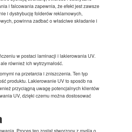
ia i falcowania zapewnia, że efekt jest zawsze
ie i dystrybucję folderów reklamowych,
mowych, powinna zadbać o właściwe składanie i
czeniu w postaci laminacji i lakierowania UV.
, ale również ich wytrzymałość.
nymi na przetarcia i zniszczenia. Ten typ
ość produktu. Lakierowanie UV to sposób na
ównież przyciągną uwagę potencjalnych klientów
erowania UV, dzięki czemu można dostosować
a
wania. Proces ten został stworzony z myślą o