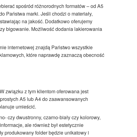
wybierać spośród różnorodnych formatów – od A5
o Państwa marki. Jeśli chodzi o materiały,
tawiając na jakość. Dodatkowo oferujemy
, czy bigowanie. Możliwość dodania lakierowania
nie internetowej znajdą Państwo wszystkie
 reklamowych, które naprawdę zaznaczą obecność
 W związku z tym klientom oferowana jest
od prostych A5 lub A4 do zaawansowanych
planuje umieścić.
no- czy dwustronny, czarno-biały czy kolorowy,
informacje, ale również był estetycznie
dy produkowany folder będzie unikatowy i