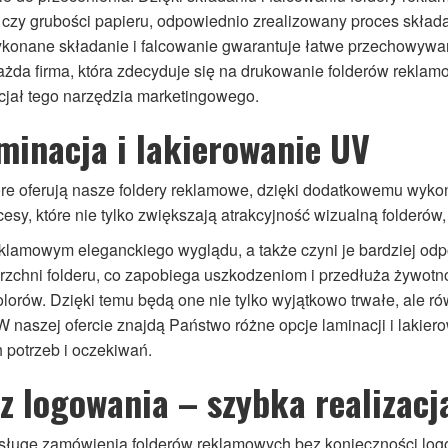
czy grubości papieru, odpowiednio zrealizowany proces składan
ykonane składanie i falcowanie gwarantuje łatwe przechowywan
Każda firma, która zdecyduje się na drukowanie folderów rekla
cjał tego narzędzia marketingowego.
aminacja i lakierowanie UV
które oferują nasze foldery reklamowe, dzięki dodatkowemu wykoń
cesy, które nie tylko zwiększają atrakcyjność wizualną folderów
klamowym eleganckiego wyglądu, a także czyni je bardziej odpor
zchni folderu, co zapobiega uszkodzeniom i przedłuża żywotn
lorów. Dzięki temu będą one nie tylko wyjątkowo trwałe, ale r
 naszej ofercie znajdą Państwo różne opcje laminacji i laki
 potrzeb i oczekiwań.
z logowania – szybka realizacj
sługę zamówienia folderów reklamowych bez konieczności logo