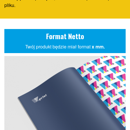
pliku.
Format Netto
Twój produkt będzie miał format
x mm.