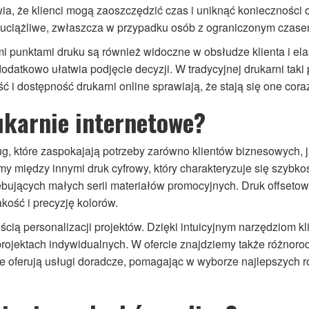
, że klienci mogą zaoszczędzić czas i uniknąć konieczności o
ć uciążliwe, zwłaszcza w przypadku osób z ograniczonym czase
i punktami druku są również widoczne w obsłudze klienta i ela
odatkowo ułatwia podjęcie decyzji. W tradycyjnej drukarni taki 
ć i dostępność drukarni online sprawiają, że stają się one cora
ukarnie internetowe?
g, które zaspokajają potrzeby zarówno klientów biznesowych, ja
 między innymi druk cyfrowy, który charakteryzuje się szybko
ujących małych serii materiałów promocyjnych. Druk offsetowy t
kość i precyzję kolorów.
ością personalizacji projektów. Dzięki intuicyjnym narzędziom
rojektach indywidualnych. W ofercie znajdziemy także różnorodne
e oferują usługi doradcze, pomagając w wyborze najlepszych ro