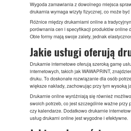
Wygoda zamawiania z dowolnego miejsca sprawia
drukarnia wymaga wizyty fizycznej, co może by
Różnice między drukarniami online a tradycyjnym
porównania cen i specyfikacji produktów online d
Obie formy mają swoje zalety, jednak elastycznoś
Jakie usługi oferują dr
Drukarnie internetowe oferują szeroką gamę usłu
internetowych, takich jak WAWAPRINT, znajdziemy
druku. To doskonałe rozwiązanie dla osób potrzeb
większe nakłady, zachowując przy tym wysoką ja
Drukarnie online wyróżniają się również możliw
swoich potrzeb, co jest szczególnie ważne przy p
czy kalendarze. Dodatkowo drukarnie internetow
usług drukarni online jest wygodne i efektywne.