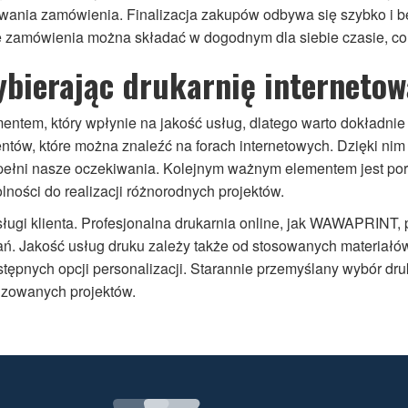
owania zamówienia. Finalizacja zakupów odbywa się szybko i 
 zamówienia można składać w dogodnym dla siebie czasie, co 
ybierając drukarnię interneto
ntem, który wpłynie na jakość usług, dlatego warto dokładnie 
ntów, które można znaleźć na forach internetowych. Dzięki n
pełni nasze oczekiwania. Kolejnym ważnym elementem jest portf
lności do realizacji różnorodnych projektów.
ugi klienta. Profesjonalna drukarnia online, jak WAWAPRINT,
ń. Jakość usług druku zależy także od stosowanych materiałów i
stępnych opcji personalizacji. Starannie przemyślany wybór dr
lizowanych projektów.