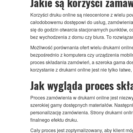
Jakie są korzyści zama
Korzyści druku online są nieocenione z wielu po
całodobowemu dostępowi do usług, zamówienia 
się do godzin otwarcia stacjonarnych punktów, 
bez wychodzenia z domu czy biura. To rozwiązanie
Możliwość porównania ofert wielu drukarni onlin
bezpośrednio z komputera czy urządzenia mobilne
proces składania zamówień, a szeroka gama dos
korzystanie z drukarni online jest nie tylko łatwe,
Jak wygląda proces skł
Proces zamówienia w drukarni online jest niezwy
szerokiej gamy dostępnych materiałów. Następnie
personalizację zamówienia. Strony drukarni onli
finalnego efektu druku.
Cały proces jest zoptymalizowany, aby klient mó