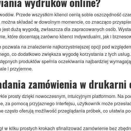
wiania wydruków online?
wodów. Przede wszystkim klienci cenią sobie oszczędność czasu
można składać w dowolnym momencie, co znacząco przyspiesz
co jest dużą wygodą, zwłaszcza dla zapracowanych osób. Wystar
, które doceniają zarówno klienci indywidualni, jak i biznesowi
e pozwala na znalezienie najkorzystniejszej opcji pod względem
go, co dodatkowo zwiększa wygodę korzystania z tych usług. I
tępnych produktów spełnia oczekiwania najbardziej wymagając
 ale i przyjemne.
adania zamówienia w drukarni 
kle prosty dzięki nowoczesnym, intuicyjnym platformom. Na pocz
, za pomocą przyjaznego interfejsu, użytkownik może przesłać
ne często oferują możliwość przeglądania próbek, co ułatwia p
gł w kilku prostych krokach sfinalizować zamówienie bez zbędn