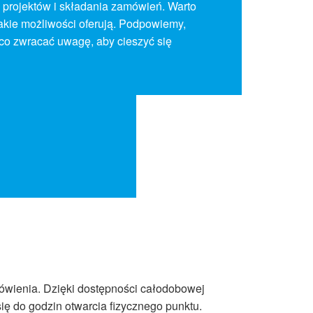
 projektów i składania zamówień. Warto
jakie możliwości oferują. Podpowiemy,
 co zwracać uwagę, aby cieszyć się
mówienia. Dzięki dostępności całodobowej
ię do godzin otwarcia fizycznego punktu.