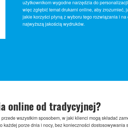
użytkownikom wygodne narzędzia do personalizacji
więc zgłębić temat drukarni online, aby zrozumieć, 
jakie korzyści płyną z wyboru tego rozwiązania i na
najwyższą jakością wydruków.
a online od tradycyjnej?
rni przede wszystkim sposobem, w jaki klienci mogą składać za
o każdej porze dnia i nocy, bez konieczności dostosowywania s