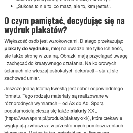
„Sukces to nie to, co masz, ale to, kim jesteś”.
O czym pamiętać, decydując się na
wydruk plakatów?
Większość osób jest wzrokowcami. Dlatego przekazując
plakaty do wydruku
, miej na uwadze nie tylko ich treść,
ale także stronę wizualną. Obrazki mają przyciągać uwagę
i zachęcać do kreatywnego działania. Na kolorowych
ścianach nie wieszaj pstrokatych dekoracji – staraj się
zachować umiar.
Jeszcze jedną istotną kwestią jest dobór odpowiedniego
formatu. Tego rodzaju materiały są realizowane w
różnorodnych wymiarach – od A3 do A0. Sporą
popularnością cieszą się także
plakaty
XXL
(https://wawaprint.pl/produkt/plakaty-xxl/), które ciekawie
wyglądają zwłaszcza w przestronnych pomieszczeniach
biurowych. Można je też umieścić np. w firmowym