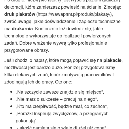
dekoracji, które zamierzasz powiesić na ścianie. Zlecając
druk plakatów
(https://wawaprint.pl/produkt/plakaty/),
zwróć uwagę, jakie doświadczenie i zaplecze techniczne
ma
drukarnia
. Koniecznie też dowiedz się, jakie
technologie wykorzystuje do realizacji powierzonych
zadań. Dobre wrażenie wywrą tylko profesjonalnie
przygotowane obrazy.
Jeśli chodzi o napisy, które mogą pojawić się na
plakacie
,
możliwości jest bardzo dużo. Poniżej przygotowaliśmy
kilka ciekawych zdań, które zmotywują pracowników i
zdopingują ich do pracy. Oto one:
„Na szczycie zawsze znajdzie się miejsce”,
„Nie marz o sukcesie – pracuj na niego”,
„Kto ma cierpliwość, będzie miał, co zechce”,
„Porażki inspirują zwycięzców, a przegranych
pokonują”,
„Jakość pamięta się o wiele dłużej niż cenę”,