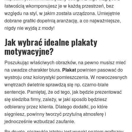
łatwością wkomponujesz je w każdą przestrzeń, bez
względu na styl, w jakim została urządzona. Umiejętnie
dobrane grafiki dopełnią aranżację, a co najważniejsze,
nigdy nie wyjdą z mody!
Jak wybrać idealne plakaty
motywacyjne?
Poszukując właściwych obrazków, na pewno musisz mieć
na uwadze charakter biura.
Plakat
powinien pasować do
wystroju oraz kolorystyki pomieszczenia. W nowoczesnych
wnętrzach świetnie sprawdzą się np. czarno-białe
sentencje. Pamiętaj, że od tego, jak będzie prezentować
się siedziba firmy, zależy, w jaki sposób będziesz
odbierany przez klienta. Dlatego dodatki, po które
sięgniesz, powinny tworzyć przytulną atmosferę i
jednocześnie wzbudzać zaufanie.
Po drugie, niezwykle istotny jest wysoki poziom graficzny