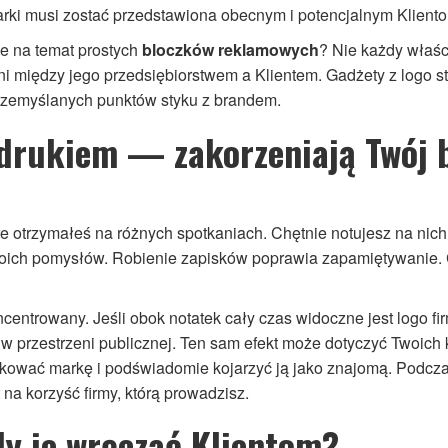
arki musi zostać przedstawiona obecnym i potencjalnym Kliento
e na temat prostych
bloczków reklamowych
? Nie każdy właści
ni między jego przedsiębiorstwem a Klientem. Gadżety z logo st
przemyślanych punktów styku z brandem.
adrukiem — zakorzeniają Twój 
re otrzymałeś na różnych spotkaniach. Chętnie notujesz na nic
oich pomysłów. Robienie zapisków poprawia zapamiętywanie. 
centrowany. Jeśli obok notatek cały czas widoczne jest logo fir
w przestrzeni publicznej. Ten sam efekt może dotyczyć Twoich 
tyfikować markę i podświadomie kojarzyć ją jako znajomą. Pod
a korzyść firmy, którą prowadzisz.
y je wręczać Klientom?