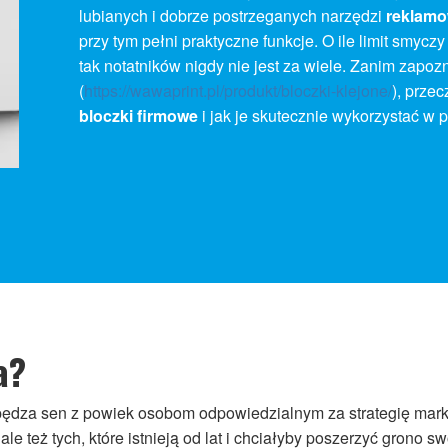
lubianych i dobrze postrzeganych narzędzi
reklam
przy tym pełni praktyczne funkcje. O ile limit smycz
tak notatników nigdy nie jest za wiele. Zanim zapozn
(
https://wawaprint.pl/produkt/bloczki-klejone/
), prze
bloczki firmowe
i jak je skutecznie wykorzystać w p
a?
ędza sen z powiek osobom odpowiedzialnym za strategię marke
le też tych, które istnieją od lat i chciałyby poszerzyć grono 