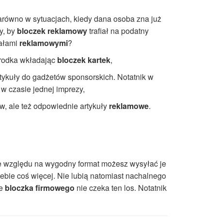
zarówno w sytuacjach, kiedy dana osoba zna już
y, by
bloczek reklamowy
trafiał na podatny
iałami
reklamowymi
?
środka wkładając
bloczek kartek
,
tykuły do gadżetów sponsorskich. Notatnik w
 w czasie jednej imprezy,
w, ale też odpowiednie artykuły
reklamowe
.
e względu na wygodny format możesz wysyłać je
iebie coś więcej. Nie lubią natomiast nachalnego
że
bloczka firmowego
nie czeka ten los. Notatnik