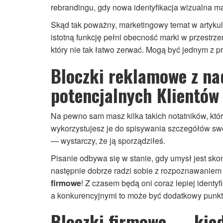
rebrandingu, gdy nowa identyfikacja wizualna m
Skąd tak poważny, marketingowy temat w artykul
istotną funkcję pełni obecność marki w przestrze
który nie tak łatwo zerwać. Mogą być jednym z 
Bloczki reklamowe z n
potencjalnych Klientów
Na pewno sam masz kilka takich notatników, któ
wykorzystujesz je do spisywania szczegółów sw
— wystarczy, że ją sporządziłeś.
Pisanie odbywa się w stanie, gdy umysł jest skon
następnie dobrze radzi sobie z rozpoznawaniem 
firmowe
! Z czasem będą oni coraz lepiej iden
a konkurencyjnymi to może być dodatkowy punkt n
Bloczki firmowe — kied