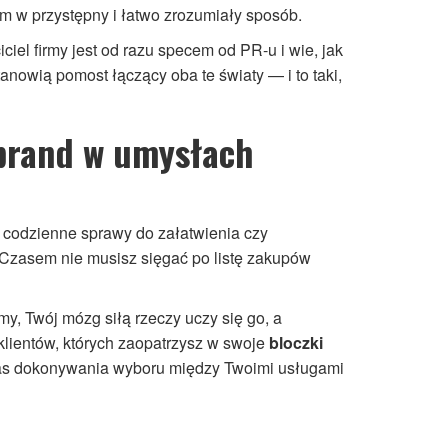
m w przystępny i łatwo zrozumiały sposób.
ciel firmy jest od razu specem od PR-u i wie, jak
anowią pomost łączący oba te światy — i to taki,
brand w umysłach
h codzienne sprawy do załatwienia czy
Czasem nie musisz sięgać po listę zakupów
my, Twój mózg siłą rzeczy uczy się go, a
klientów, których zaopatrzysz w swoje
bloczki
czas dokonywania wyboru między Twoimi usługami