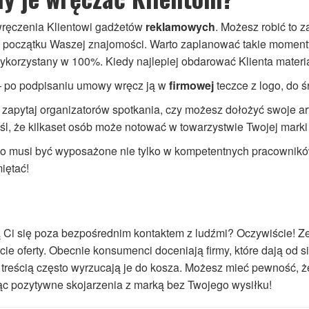
 wręczenia Klientowi gadżetów
reklamowych
. Możesz robić to 
 na początku Waszej znajomości. Warto zaplanować takie moment
wykorzystany w 100%. Kiedy najlepiej obdarować Klienta mater
— po podpisaniu umowy wręcz ją w
firmowej
teczce z logo, do 
 zapytaj organizatorów spotkania, czy możesz dołożyć swoje ar
yśl, że kilkaset osób może notować w towarzystwie Twojej marki
ko musi być wyposażone nie tylko w kompetentnych pracownikó
iętać!
Ci się poza bezpośrednim kontaktem z ludźmi? Oczywiście! Z
cie oferty. Obecnie konsumenci doceniają firmy, które dają od s
h treścią często wyrzucają je do kosza. Możesz mieć pewność, 
ząc pozytywne skojarzenia z marką bez Twojego wysiłku!