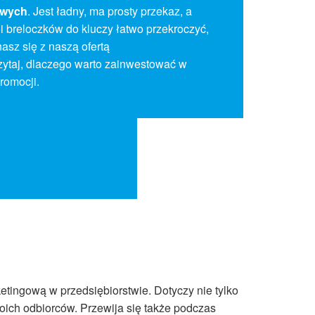
owych
. Jest ładny, ma prosty przekaz, a
y i breloczków do kluczy łatwo przekroczyć,
asz się z naszą ofertą
czytaj, dlaczego warto zainwestować w
romocji.
tingową w przedsiębiorstwie. Dotyczy nie tylko
swoich odbiorców. Przewija się także podczas